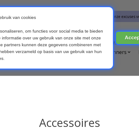
bestellingen vanaf 09-07-2026 word op 10-08-2026 verzonden. Onze excuses v
ires
Broedmachines
Computer & Telefoon
Die
etsverlichting
Kinderen & Baby's
OBD scanners
Voice recorders
Accessoires