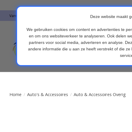
Vanwege vakantie worden er op moment geen pakketjes verstuurd. Alles 
Auto's & Accesso
Endoscopen
Fi
Home
/
Auto's & Accessoires
/
Auto & Accessoires Overig