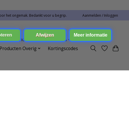
oor het ongemak. Bedankt voor u begrip.
Aanmelden / Inloggen
ren Toebehoren
Elektronica
Producten Overig
Kortingscodes