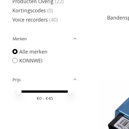
Producten Overig
(22)
Kortingscodes
(0)
Bandensp
Voice recorders
(40)
Merken
Alle merken
KONNWEI
Prijs
Minimale prijswaarde
Price maximum value
€
0
- €
45