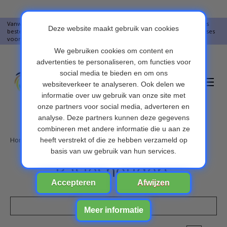
Vanwege vakantie worden er op moment geen pakketjes verstuurd. Alles
bestellingen vanaf 09-07-2026 word op 10-08-2026 verzonden. Onze excuses
voor het ongemak. Bedankt voor u begrip.
Verlanglijst
Winkelwa
Home
/
Producten Overig
/
Pasjeshouders
Pasjeshouders
Filters weergeven