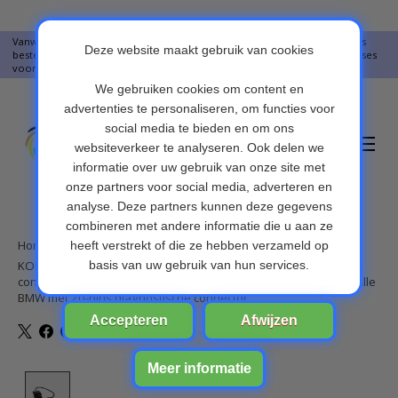
Vanwege vakantie worden er op moment geen pakketjes verstuurd. Alles
bestellingen vanaf 09-07-2026 word op 10-08-2026 verzonden. Onze excuses
voor het ongemak. Bedankt voor u begrip.
Verlanglijst
Winkelwa
Home
/
KONNWEI OBD 20-pins OBD1 naar 16-pins OBD2-
connectoradapterkabel voor BMW E31 E32 E34 E36 - Werkt op alle
BMW met 20-pins diagnostische connector
Product image slideshow Items