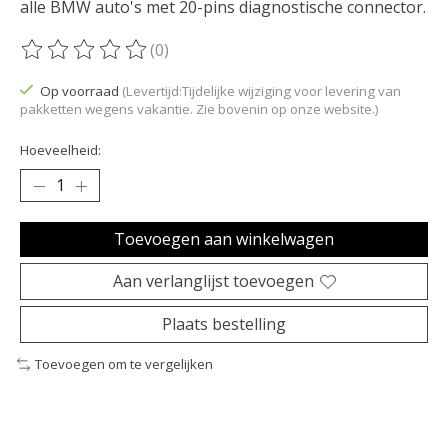
alle BMW auto's met 20-pins diagnostische connector.
(0)
De beoordeling van dit product is
0
van de 5
Op voorraad
(Levertijd:Tijdelijke wijziging voor levering van
pakketten wegens vakantie. Zie bovenin op onze website.)
Hoeveelheid:
Toevoegen aan winkelwagen
Aan verlanglijst toevoegen
Plaats bestelling
Toevoegen om te vergelijken