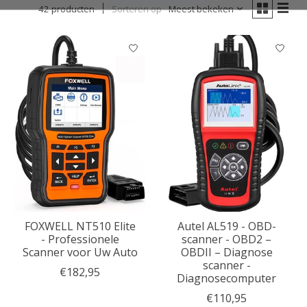
42 producten
Sorteren op
Meest bekeken
FOXWELL NT510 Elite
Autel AL519 - OBD-
- Professionele
scanner - OBD2 –
Scanner voor Uw Auto
OBDII – Diagnose
scanner -
€182,95
Diagnosecomputer
€110,95