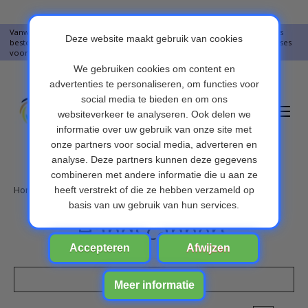
Vanwege vakantie worden er op moment geen pakketjes verstuurd. Alles
bestellingen vanaf 09-07-2026 word op 10-08-2026 verzonden. Onze excuses
voor het ongemak. Bedankt voor u begrip.
Verlanglijst
Winkelwa
Home
/
OBD scanners
/
Handscanners
Handscanners
Filters weergeven