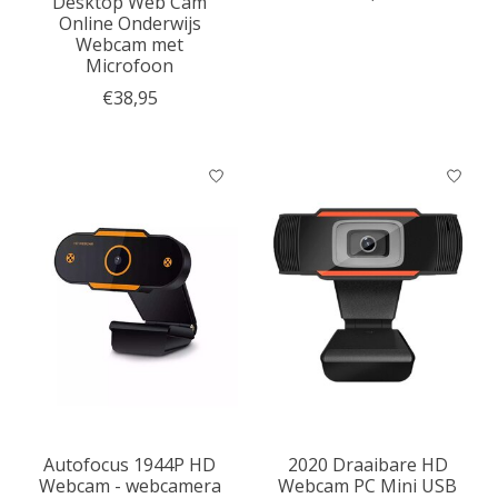
Desktop Web Cam
Online Onderwijs
Webcam met
Microfoon
€38,95
Autofocus 1944P HD
2020 Draaibare HD
Webcam - webcamera
Webcam PC Mini USB