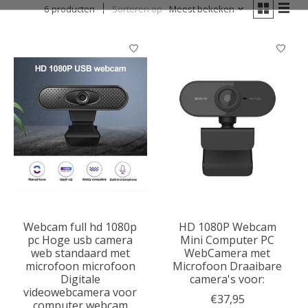
6 producten
Sorteren op
Meest bekeken
Webcam full hd 1080p
HD 1080P Webcam
pc Hoge usb camera
Mini Computer PC
web standaard met
WebCamera met
microfoon microfoon
Microfoon Draaibare
Digitale
camera's voor:
videowebcamera voor
€37,95
computer webcam