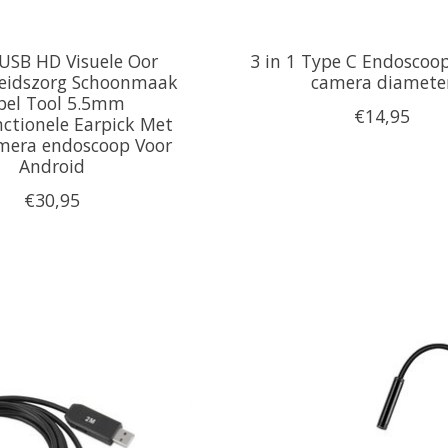
 USB HD Visuele Oor
3 in 1 Type C Endosco
eidszorg Schoonmaak
camera diamete
pel Tool 5.5mm
€14,95
nctionele Earpick Met
mera endoscoop Voor
Android
€30,95