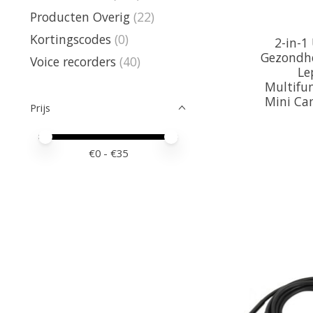
Producten Overig
(22)
Kortingscodes
(0)
2-in-1
Gezondh
Voice recorders
(40)
Le
Multifu
Mini Ca
Prijs
Minimale prijswaarde
Price maximum value
€
0
- €
35