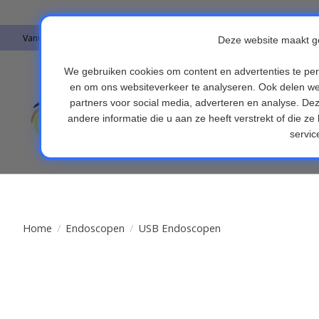
Vanwege vakantie worden er op moment geen pakketjes verstuurd. Alles 
Auto's & Accesso
Endoscopen
Fi
Home
/
Endoscopen
/
USB Endoscopen