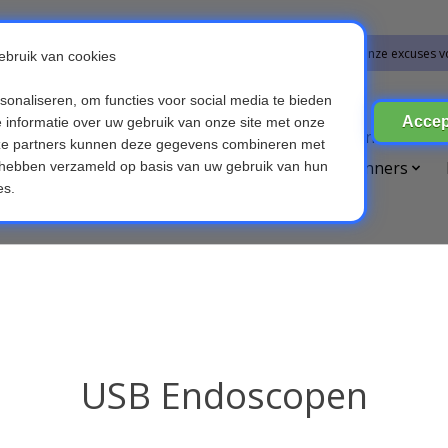
bestellingen vanaf 09-07-2026 word op 10-08-2026 verzonden. Onze excuses v
ires
Broedmachines
Computer & Telefoon
Die
etsverlichting
Kinderen & Baby's
OBD scanners
Voice recorders
USB Endoscopen