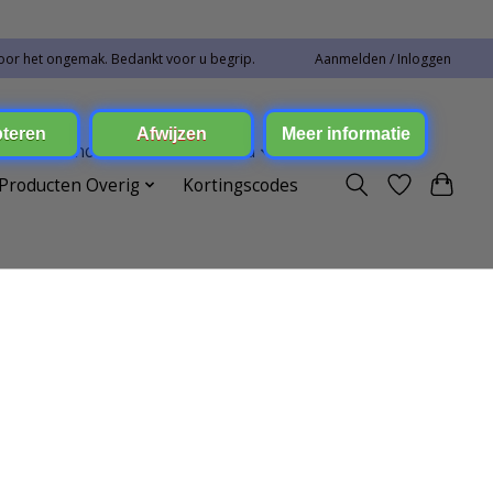
oor het ongemak. Bedankt voor u begrip.
Aanmelden / Inloggen
ren Toebehoren
Elektronica
Producten Overig
Kortingscodes