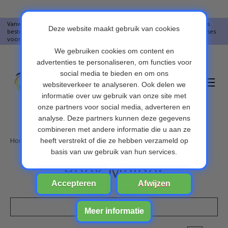
Vanwege vakantie worden er op moment geen pakketjes verstuurd. Alles
bestellingen vanaf 09-07-2026 word op 10-08-2026 verzonden. Onze excuses
voor het ongemak. Bedankt voor u begrip.
Verlanglijst
Winkelwa
Home
/
OBD scanners
/
Rook Melder
Rook Melder
Filters weergeven