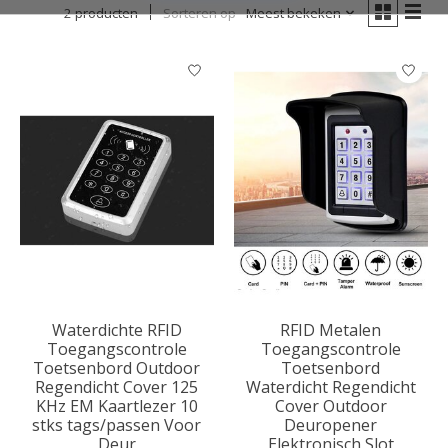
2 producten
Sorteren op
Meest bekeken
Waterdichte RFID
RFID Metalen
Toegangscontrole
Toegangscontrole
Toetsenbord Outdoor
Toetsenbord
Regendicht Cover 125
Waterdicht Regendicht
KHz EM Kaartlezer 10
Cover Outdoor
stks tags/passen Voor
Deuropener
Deur
Elektronisch Slot