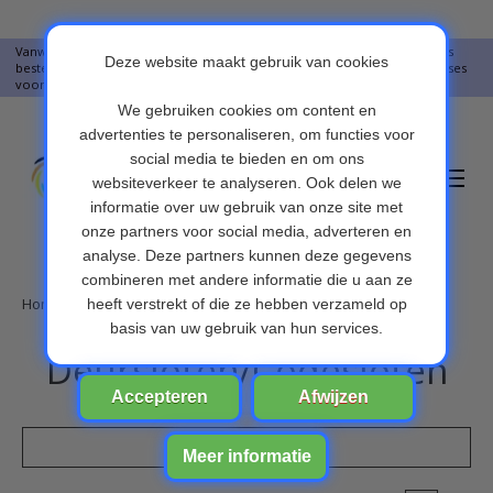
Vanwege vakantie worden er op moment geen pakketjes verstuurd. Alles
bestellingen vanaf 09-07-2026 word op 10-08-2026 verzonden. Onze excuses
voor het ongemak. Bedankt voor u begrip.
Verlanglijst
Winkelwa
Home
/
Elektronica
/
Deursloten & Codesloten
Deursloten/Codesloten
Filters weergeven