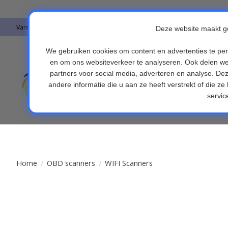
Vanwege vakantie worden er op moment geen pakketjes verstuurd. Alles 
Auto's & Accesso
Endoscopen
Fi
Home
/
OBD scanners
/
WIFI Scanners