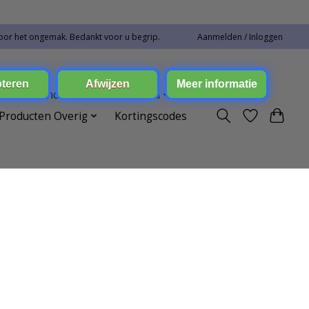
oor het ongemak. Bedankt voor u begrip.
Aanmelden / Inloggen
ren Toebehoren
Elektronica
Producten Overig
Kortingscodes