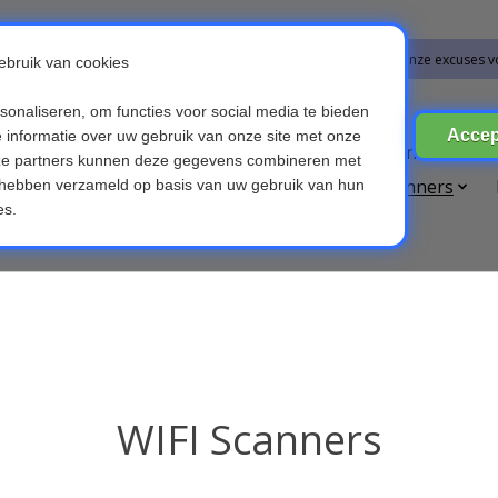
bestellingen vanaf 09-07-2026 word op 10-08-2026 verzonden. Onze excuses v
ires
Broedmachines
Computer & Telefoon
Die
etsverlichting
Kinderen & Baby's
OBD scanners
Voice recorders
WIFI Scanners