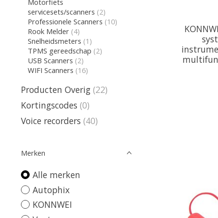
Motorfiets
servicesets/scanners
(2)
Professionele Scanners
(10)
KONNWEI
Rook Melder
(4)
sys
Snelheidsmeters
(1)
instrume
TPMS gereedschap
(2)
multifun
USB Scanners
(2)
WIFI Scanners
(16)
Producten Overig
(22)
Kortingscodes
(0)
Voice recorders
(40)
Merken
Alle merken
Autophix
KONNWEI