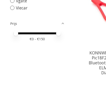
Vgate
Viecar
Prijs
Minimale prijswaarde
Price maximum value
€
0
- €
150
KONNWE
Pic18F
Bluetoot
ELM
Di