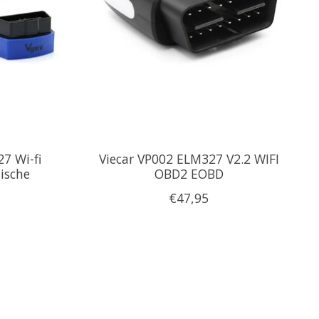
7 Wi-fi
Viecar VP002 ELM327 V2.2 WIFI
ische
OBD2 EOBD
€47,95