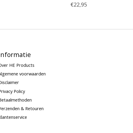
€22,95
Informatie
Over HE Products
Algemene voorwaarden
Disclaimer
Privacy Policy
Betaalmethoden
Verzenden & Retouren
Klantenservice