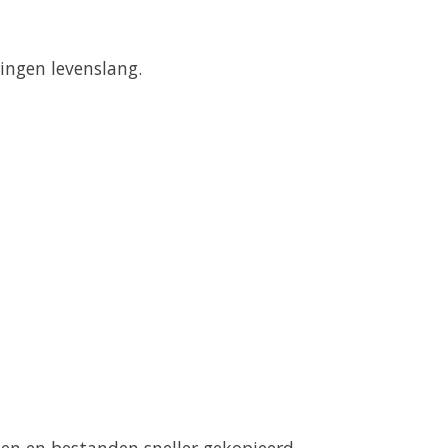
ingen levenslang.
aden en bestanden sneller gekopieerd.