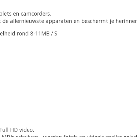
blets en camcorders.
de allernieuwste apparaten en beschermt je herinner
nelheid rond 8-11MB / S
Full HD video.
 MB/s schrijven - worden foto's en video's sneller gel