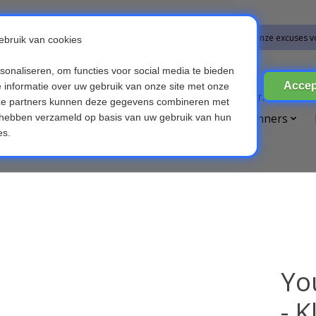
bestellingen vanaf 09-07-2026 word op 10-08-2026 verzonden. Onze excuses v
ires
Broedmachines
Computer & Telefoon
Die
etsverlichting
Kinderen & Baby's
OBD scanners
Voice recorders
Yo
- K