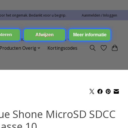
oor het ongemak. Bedankt voor u begrip.
Aanmelden / Inloggen
ren Toebehoren
Elektronica
Producten Overig
Kortingscodes
ue Shone MicroSD SDCC
lasse 10