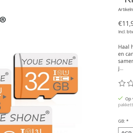
Artike
€11,
Incl. bt
Haal 
en ca
samen
j...
De be
Op 
pakkett
GB:
*