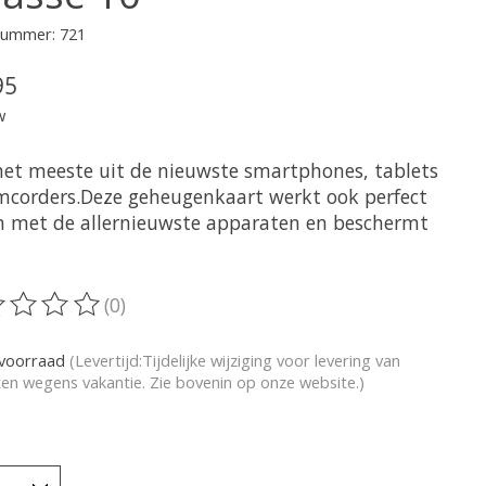
lnummer: 721
95
w
het meeste uit de nieuwste smartphones, tablets
mcorders.Deze geheugenkaart werkt ook perfect
 met de allernieuwste apparaten en beschermt
(0)
oordeling van dit product is
0
van de 5
voorraad
(Levertijd:Tijdelijke wijziging voor levering van
en wegens vakantie. Zie bovenin op onze website.)