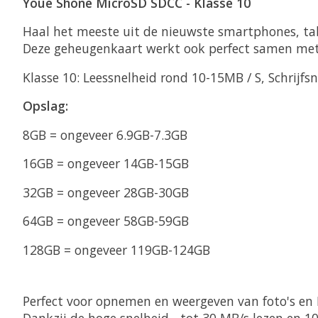
Youe Shone MicroSD SDCC - Klasse 10
Haal het meeste uit de nieuwste smartphones, ta
Deze geheugenkaart werkt ook perfect samen met 
Klasse 10: Leessnelheid rond 10-15MB / S, Schrijfs
Opslag:
8GB = ongeveer 6.9GB-7.3GB
16GB = ongeveer 14GB-15GB
32GB = ongeveer 28GB-30GB
64GB = ongeveer 58GB-59GB
128GB = ongeveer 119GB-124GB
Perfect voor opnemen en weergeven van foto's en 
Dankzij de hoge snelheid - tot 30 MB/s lezen en 10