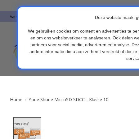
Vanwege vakantie worden er op moment geen pakketjes verstuurd. Alles 
Auto's & Accesso
Endoscopen
Fi
Home
/
Youe Shone MicroSD SDCC - Klasse 10
Product image slideshow Items