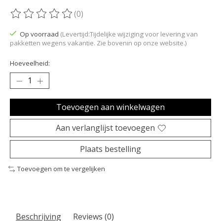
(0)
De beoordeling van dit product is
0
van de 5
Op voorraad
(Levertijd:Tijdelijke wijziging voor levering van
pakketten wegens vakantie. Zie bovenin op onze website.)
Hoeveelheid:
Toevoegen aan winkelwagen
Aan verlanglijst toevoegen
Plaats bestelling
Toevoegen om te vergelijken
Beschrijving
Reviews (0)