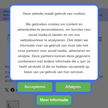
Vanwege vakantie worden er op moment geen pakketjes verstuurd. Alles
bestellingen vanaf 09-07-2026 word op 10-08-2026 verzonden. Onze excuses
voor het ongemak. Bedankt voor u begrip.
Verlanglijst
Winkelwa
Home
/
Trainingsband – trainingsband voor u hond met
afstandsbediening - 100 levels - 300 meter - Halsomtrek van 42 tot
60cm – Voor 2 honden
Product image slideshow Items