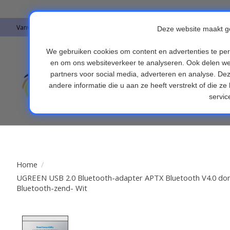
Vanwege vakantie worden er op moment geen pakketjes verstuurd. Alles 
Auto's & Accesso
Endoscopen
Fi
Home
/
UGREEN USB 2.0 Bluetooth-adapter APTX Bluetooth V4.0 don
Bluetooth-zend- Wit
Product image slideshow Items