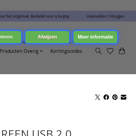
oor het ongemak. Bedankt voor u begrip.
Aanmelden / Inloggen
ren Toebehoren
Elektronica
Producten Overig
Kortingscodes
REEN USB 2.0