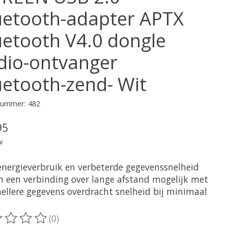
uetooth-adapter APTX
uetooth V4.0 dongle
dio-ontvanger
uetooth-zend- Wit
lnummer: 482
95
w
energieverbruik en verbeterde gegevenssnelheid
 een verbinding over lange afstand mogelijk met
nellere gegevens overdracht snelheid bij minimaal
(0)
oordeling van dit product is
0
van de 5