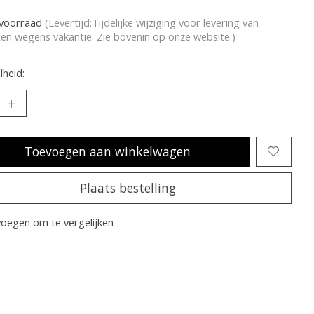
voorraad
(Levertijd:Tijdelijke wijziging voor levering van
en wegens vakantie. Zie bovenin op onze website.)
heid:
Toevoegen aan winkelwagen
Plaats bestelling
oegen om te vergelijken