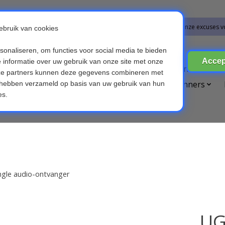
bestellingen vanaf 09-07-2026 word op 10-08-2026 verzonden. Onze excuses v
ires
Broedmachines
Computer & Telefoon
Die
etsverlichting
Kinderen & Baby's
OBD scanners
Voice recorders
gle audio-ontvanger
UG