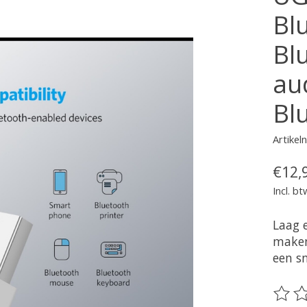
Bl
Bl
au
Bl
Artike
€12,
Incl. bt
Laag 
maken
een s
De be