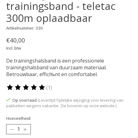
trainingsband - teletac
300m oplaadbaar
Artikelnummer: 330
€40,00
Incl. btw
De trainingshalsband is een professionele
trainingshalsband van duurzaam materiaal.
Betrouwbaar, effici‰nt en comfortabel.
(1)
De beoordeling van dit product is
5
van de 5
Op voorraad
(Levertijd:Tijdelijke wijziging voor levering van
pakketten wegens vakantie. Zie bovenin op onze website.)
Hoeveelheid: