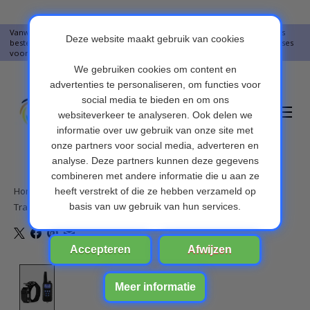
Vanwege vakantie worden er op moment geen pakketjes verstuurd. Alles
bestellingen vanaf 09-07-2026 word op 10-08-2026 verzonden. Onze excuses
voor het ongemak. Bedankt voor u begrip.
Verlanglijst
Winkelwa
Home
/
Trainingshalsband - trainingsband - teletac 300m oplaadbaar
Product image slideshow Items