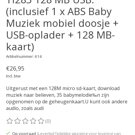
(inclusief 1 x ABS Baby
Muziek mobiel doosje +
USB-oplader + 128 MB-
kaart)
Artikelnummer: 614
€26,95
Incl. btw
Uitgerust met een 128M micro sd-kaart, download
muziek naar believen, 35 babymelodie‰n zijn
opgenomen op de geheugenkaart.U kunt ook andere
audio, zoals audi
(0)
De beoordeling van dit product is
0
van de 5
Op voorraad
(Levertijd:Tijdelijke wijziging voor levering van