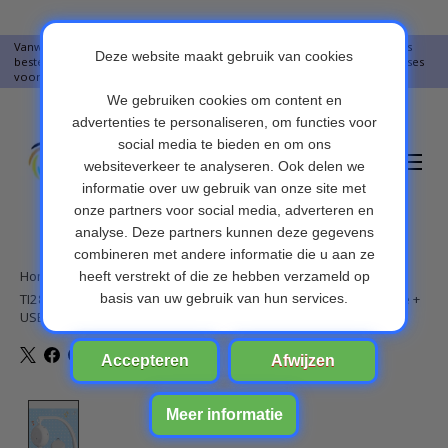
Vanwege vakantie worden er op moment geen pakketjes verstuurd. Alles
bestellingen vanaf 09-07-2026 word op 10-08-2026 verzonden. Onze excuses
voor het ongemak. Bedankt voor u begrip.
Verlanglijst
Winkelwa
Home
/
TI283 128 MB USB: (inclusief 1 x ABS Baby Muziek mobiel doosje +
USB-oplader + 128 MB-kaart)
Product image slideshow Items