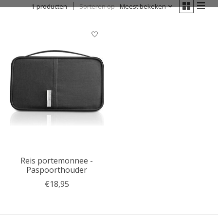
1 producten
Sorteren op
Meest bekeken
Reis portemonnee -
Paspoorthouder
€18,95