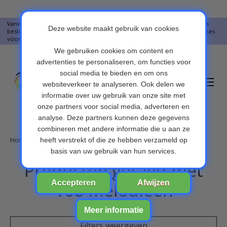
Vanwege vakantie worden er op moment geen pakketjes verstuurd. Alles
bestellingen vanaf 09-07-2026 word op 10-08-2026 verzonden. Onze excuses
voor het ongemak. Bedankt voor u begrip.
Verlanglijst
Winkelwa
Home
/
Tags
/
108 melodieën
Producten getagd met
108 melodieën
Filters weergeven