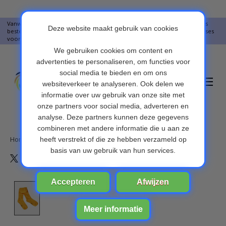
Vanwege vakantie worden er op moment geen pakketjes verstuurd. Alles
bestellingen vanaf 09-07-2026 word op 10-08-2026 verzonden. Onze excuses
voor het ongemak. Bedankt voor u begrip.
Verlanglijst
Winkelwa
Home
/
Maillot - Kindermaillot – Meisjes Maillot – Kleur: Geel
Product image slideshow Items