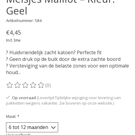
Geel
Artikelnummer: 584
€4,45
Incl. btw
? Huidvriendelijk zacht katoen? Perfecte fit
? Geen druk op de buik door de extra zachte boord
? Versteviging van de belaste zones voor een optimale
houd...
(0)
De beoordeling van dit product is
0
van de 5
Op voorraad
(Levertijd:Tijdelijke wijziging voor levering van
pakketten wegens vakantie. Zie bovenin op onze website.)
Maat:
*