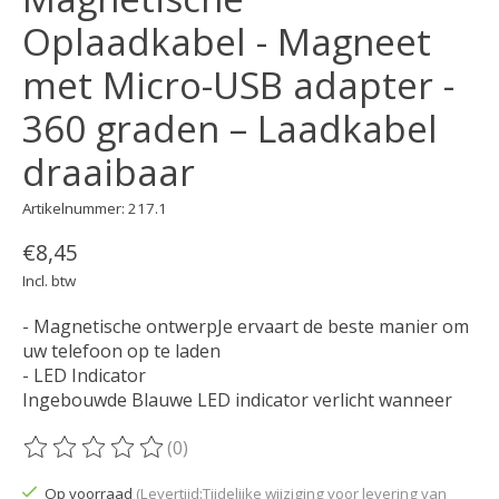
Oplaadkabel - Magneet
met Micro-USB adapter -
360 graden – Laadkabel
draaibaar
Artikelnummer: 217.1
€8,45
Incl. btw
- Magnetische ontwerpJe ervaart de beste manier om
uw telefoon op te laden
- LED Indicator
Ingebouwde Blauwe LED indicator verlicht wanneer
(0)
De beoordeling van dit product is
0
van de 5
Op voorraad
(Levertijd:Tijdelijke wijziging voor levering van