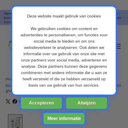
Vanwege vakantie worden er op moment geen pakketjes verstuurd. Alles
bestellingen vanaf 09-07-2026 word op 10-08-2026 verzonden. Onze excuses
voor het ongemak. Bedankt voor u begrip.
Verlanglijst
Winkelwa
Home
/
Magnetische Oplaadkabel - Magneet met Micro-USB adapter - 360
graden – Laadkabel draaibaar
Product image slideshow Items