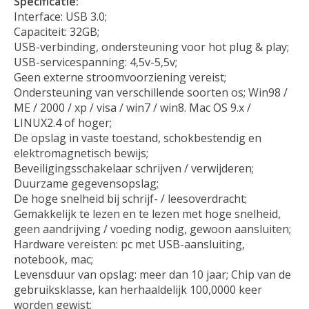
Specificatie:
Interface: USB 3.0;
Capaciteit: 32GB;
USB-verbinding, ondersteuning voor hot plug & play;
USB-servicespanning: 4,5v-5,5v;
Geen externe stroomvoorziening vereist;
Ondersteuning van verschillende soorten os; Win98 /
ME / 2000 / xp / visa / win7 / win8. Mac OS 9.x /
LINUX2.4 of hoger;
De opslag in vaste toestand, schokbestendig en
elektromagnetisch bewijs;
Beveiligingsschakelaar schrijven / verwijderen;
Duurzame gegevensopslag;
De hoge snelheid bij schrijf- / leesoverdracht;
Gemakkelijk te lezen en te lezen met hoge snelheid,
geen aandrijving / voeding nodig, gewoon aansluiten;
Hardware vereisten: pc met USB-aansluiting,
notebook, mac;
Levensduur van opslag: meer dan 10 jaar; Chip van de
gebruiksklasse, kan herhaaldelijk 100,0000 keer
worden gewist;