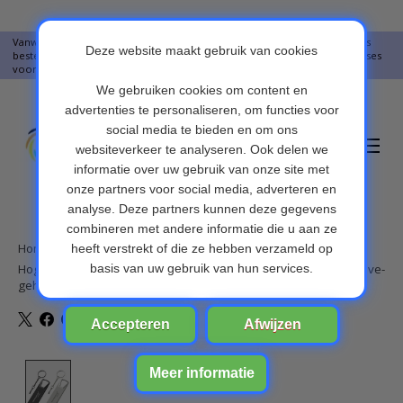
Vanwege vakantie worden er op moment geen pakketjes verstuurd. Alles
bestellingen vanaf 09-07-2026 word op 10-08-2026 verzonden. Onze excuses
voor het ongemak. Bedankt voor u begrip.
Verlanglijst
Winkelwa
Home
/
Hoge snelheid USB 3.0 mini-flashdrive Waterdichte USB-flashdrive-
geheugensticks-grijs
Product image slideshow Items