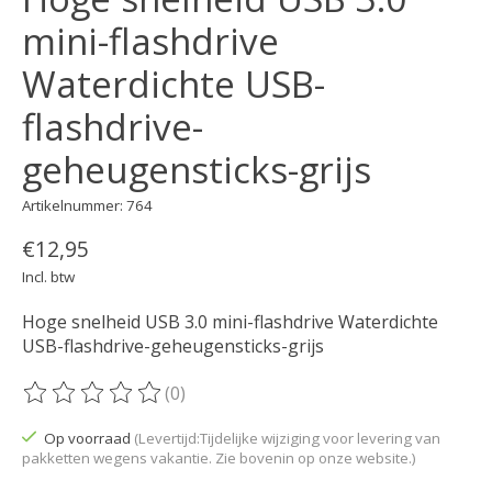
mini-flashdrive
Waterdichte USB-
flashdrive-
geheugensticks-grijs
Artikelnummer: 764
€12,95
Incl. btw
Hoge snelheid USB 3.0 mini-flashdrive Waterdichte
USB-flashdrive-geheugensticks-grijs
(0)
De beoordeling van dit product is
0
van de 5
Op voorraad
(Levertijd:Tijdelijke wijziging voor levering van
pakketten wegens vakantie. Zie bovenin op onze website.)