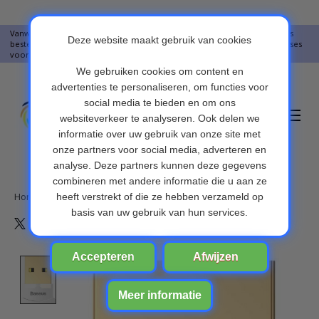
Vanwege vakantie worden er op moment geen pakketjes verstuurd. Alles
bestellingen vanaf 09-07-2026 word op 10-08-2026 verzonden. Onze excuses
voor het ongemak. Bedankt voor u begrip.
Verlanglijst
Winkelwa
Home
/
Baseus CCALL-BT02 Mini USB Bluetooth V4.0-adapter
Product image slideshow Items