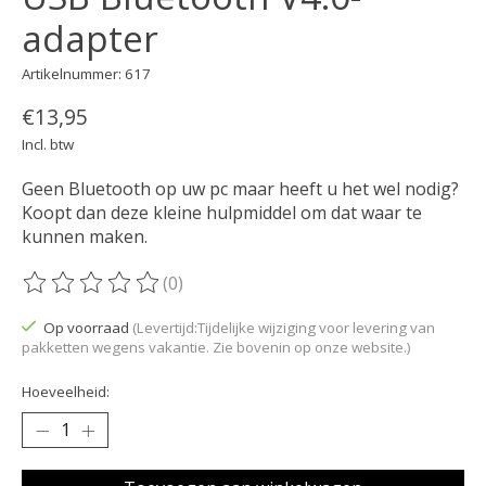
adapter
Artikelnummer: 617
€13,95
Incl. btw
Geen Bluetooth op uw pc maar heeft u het wel nodig?
Koopt dan deze kleine hulpmiddel om dat waar te
kunnen maken.
(0)
De beoordeling van dit product is
0
van de 5
Op voorraad
(Levertijd:Tijdelijke wijziging voor levering van
pakketten wegens vakantie. Zie bovenin op onze website.)
Hoeveelheid: