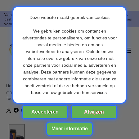
Vanwege vakantie worden er op moment geen pakketjes verstuurd. Alles
bestellingen vanaf 09-07-2026 word op 10-08-2026 verzonden. Onze excuses
voor het ongemak. Bedankt voor u begrip.
Verlanglijst
Winkelwa
Home
/
OBD2 WIFI adapter, ELM 327, Auto diagnose scan tool voor
foutcode's, Android & IOS APPLE IPHONE
Product image slideshow Items