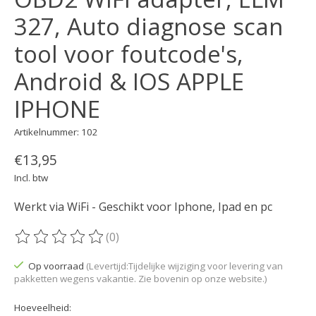
327, Auto diagnose scan
tool voor foutcode's,
Android & IOS APPLE
IPHONE
Artikelnummer: 102
€13,95
Incl. btw
Werkt via WiFi - Geschikt voor Iphone, Ipad en pc
(0)
De beoordeling van dit product is
0
van de 5
Op voorraad
(Levertijd:Tijdelijke wijziging voor levering van
pakketten wegens vakantie. Zie bovenin op onze website.)
Hoeveelheid: