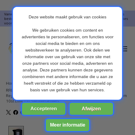
Vanwege vakantie worden er op moment geen pakketjes verstuurd. Alles
bestellingen vanaf 09-07-2026 word op 10-08-2026 verzonden. Onze excuses
voor het ongemak. Bedankt voor u begrip.
Verlanglijst
Winkelwa
Home
/
RFID Metalen Toegangscontrole Toetsenbord Waterdicht
Regendicht Cover Outdoor Deuropener Elektronisch Slot Systeem
10st EM4100 Sleutelhangers
Product image slideshow Items