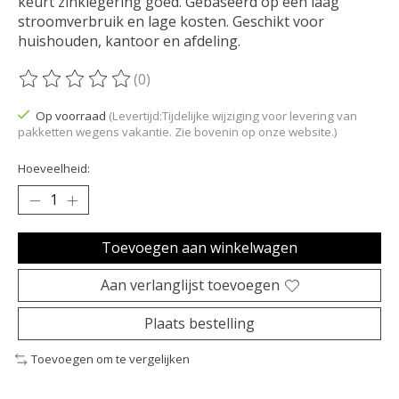
keurt zinklegering goed. Gebaseerd op een laag
stroomverbruik en lage kosten. Geschikt voor
huishouden, kantoor en afdeling.
(0)
De beoordeling van dit product is
0
van de 5
Op voorraad
(Levertijd:Tijdelijke wijziging voor levering van
pakketten wegens vakantie. Zie bovenin op onze website.)
Hoeveelheid:
Toevoegen aan winkelwagen
Aan verlanglijst toevoegen
Plaats bestelling
Toevoegen om te vergelijken