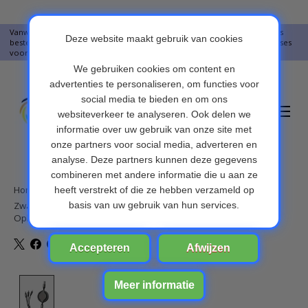
Vanwege vakantie worden er op moment geen pakketjes verstuurd. Alles
bestellingen vanaf 09-07-2026 word op 10-08-2026 verzonden. Onze excuses
voor het ongemak. Bedankt voor u begrip.
Verlanglijst
Winkelwa
Home
/
Zwarte Intrekbare oplaadkabel 3 in 1 USB-oplader Snelle draad
Oplaadkabels voor autogebruik
Product image slideshow Items