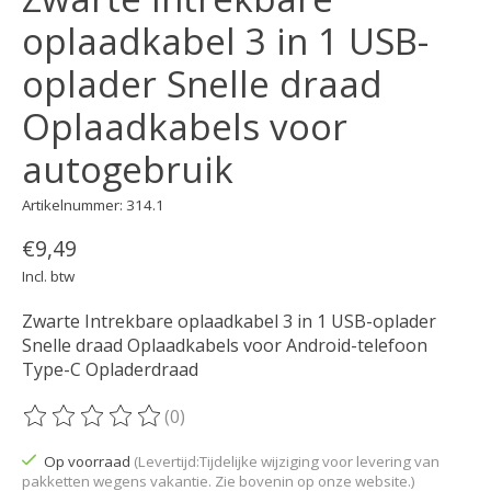
oplaadkabel 3 in 1 USB-
oplader Snelle draad
Oplaadkabels voor
autogebruik
Artikelnummer: 314.1
€9,49
Incl. btw
Zwarte Intrekbare oplaadkabel 3 in 1 USB-oplader
Snelle draad Oplaadkabels voor Android-telefoon
Type-C Opladerdraad
(0)
De beoordeling van dit product is
0
van de 5
Op voorraad
(Levertijd:Tijdelijke wijziging voor levering van
pakketten wegens vakantie. Zie bovenin op onze website.)