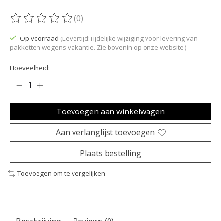
(0)
De beoordeling van dit product is
0
van de 5
Op voorraad
(Levertijd:Tijdelijke wijziging voor levering van
pakketten wegens vakantie. Zie bovenin op onze website.)
Hoeveelheid:
Toevoegen aan winkelwagen
Aan verlanglijst toevoegen
Plaats bestelling
Toevoegen om te vergelijken
Beschrijving
Reviews (0)