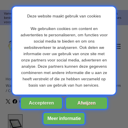
Vanwege vakantie worden er op moment geen pakketjes verstuurd. Alles
bestellingen vanaf 09-07-2026 word op 10-08-2026 verzonden. Onze excuses
voor het ongemak. Bedankt voor u begrip.
Verlanglijst
Winkelwa
Home
/
Waterdichte IP65 150 W Led-schijnwerper LED Schijnwerper Warm
/ Cool White Buiten Verlichting Lamp reflector lichten
Product image slideshow Items