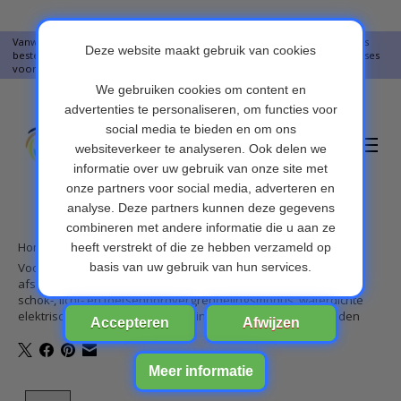
Vanwege vakantie worden er op moment geen pakketjes verstuurd. Alles
bestellingen vanaf 09-07-2026 word op 10-08-2026 verzonden. Onze excuses
voor het ongemak. Bedankt voor u begrip.
Verlanglijst
Winkelwa
Home
/
Voor 3 Honden, Hondentrainingshalsband met 300m
afstandsbediening, elektronische halsband met piep-, vibratie-,
schok-, licht- en toetsenbordvergrendelingsmodus, waterdichte
elektrische halsbandset voor kleine middelgrote grote honden
Product image slideshow Items