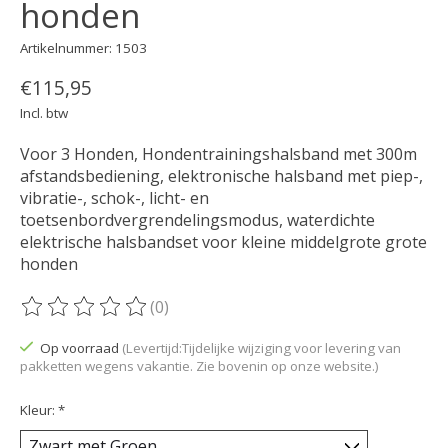
honden
Artikelnummer: 1503
€115,95
Incl. btw
Voor 3 Honden, Hondentrainingshalsband met 300m
afstandsbediening, elektronische halsband met piep-,
vibratie-, schok-, licht- en
toetsenbordvergrendelingsmodus, waterdichte
elektrische halsbandset voor kleine middelgrote grote
honden
(0)
De beoordeling van dit product is
0
van de 5
Op voorraad
(Levertijd:Tijdelijke wijziging voor levering van
pakketten wegens vakantie. Zie bovenin op onze website.)
Kleur:
*