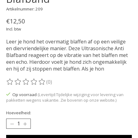
Artikelnummer: 209
€12,50
Incl. btw
Leer je hond het overmatig blaffen af op een veilige
en diervriendelijke manier. Deze Ultrasonische Anti
Blafband reageert op de vibratie van het blaffen met
een echo. Hierdoor voelt je hond zich ongemakkelijk
en hij of zij stoppen met blaffen. Als je hon
(0)
De beoordeling van dit product is
0
van de 5
Op voorraad
(Levertijd:Tijdelijke wijziging voor levering van
pakketten wegens vakantie. Zie bovenin op onze website.)
Hoeveelheid: