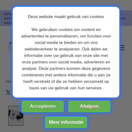
Vanwege vakantie worden er op moment geen pakketjes verstuurd. Alles
bestellingen vanaf 09-07-2026 word op 10-08-2026 verzonden. Onze excuses
voor het ongemak. Bedankt voor u begrip.
Verlanglijst
Winkelwa
Home
/
Ultrasonische Anti Blafband
Product image slideshow Items