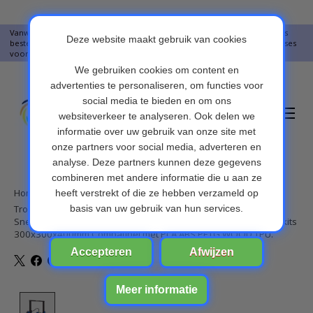
Vanwege vakantie worden er op moment geen pakketjes verstuurd. Alles
bestellingen vanaf 09-07-2026 word op 10-08-2026 verzonden. Onze excuses
voor het ongemak. Bedankt voor u begrip.
Verlanglijst
Winkelwa
Home
/
Tronxy XY-3 Pro 3D-printer Ultrastil moederbord Titan Extruder
Snelle montage Automatische nivellering Hervat afdrukken 3D-kits
300x300x400mm Compatibel met PLA ABS PETG WOOD TPU.
Product image slideshow Items