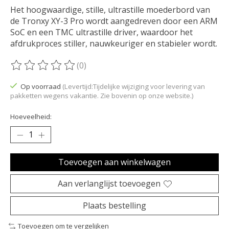
Het hoogwaardige, stille, ultrastille moederbord van
de Tronxy XY-3 Pro wordt aangedreven door een ARM
SoC en een TMC ultrastille driver, waardoor het
afdrukproces stiller, nauwkeuriger en stabieler wordt.
(0)
De beoordeling van dit product is
0
van de 5
Op voorraad
(Levertijd:Tijdelijke wijziging voor levering van
pakketten wegens vakantie. Zie bovenin op onze website.)
Hoeveelheid:
Toevoegen aan winkelwagen
Aan verlanglijst toevoegen
Plaats bestelling
Toevoegen om te vergelijken