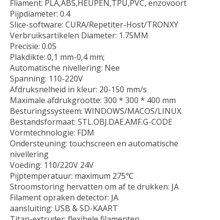
Fliament: PLA,ABS,HEUPEN,TPU,PVC, enzovoort
Pijpdiameter: 0.4
Slice-software: CURA/Repetiter-Host/TRONXY
Verbruiksartikelen Diameter: 1.75MM
Precisie: 0.05
Plakdikte: 0,1 mm-0,4 mm;
Automatische nivellering: Nee
Spanning: 110-220V
Afdruksnelheid in kleur: 20-150 mm/s
Maximale afdrukgrootte: 300 * 300 * 400 mm
Besturingssysteem: WINDOWS/MACOS/LINUX
Bestandsformaat: STL.OBJ.DAE.AMF.G-CODE
Vormtechnologie: FDM
Ondersteuning: touchscreen en automatische
nivellering
Voeding: 110/220V 24V
Pijptemperatuur: maximum 275℃
Stroomstoring hervatten om af te drukken: JA
Filament opraken detector: JA
aansluiting: USB & SD-KAART
Titan-extruder: flexibele filamenten