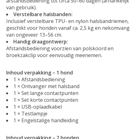
afstandsbediening tot circa 50–60 dagen (afhankelijk
van gebruik).
Verstelbare halsbanden:
Inclusief verstelbare TPU- en nylon halsbandriemen,
geschikt voor honden vanaf ca. 2,5 kg en nekomvang
van ongeveer 13–56 cm.
Handig draagontwerp:
Afstandsbediening voorzien van polskoord en
broekzakclip voor eenvoudig meenemen.
Inhoud verpakking – 1 hond
1 × Afstandsbediening
1 × Ontvanger met halsband
1 × Set lange contactpunten
1 × Set korte contactpunten
1 × USB-oplaadkabel
1 × Testlampje
1 × Engelstalige handleiding
Inhoud verpakking – 2 honden