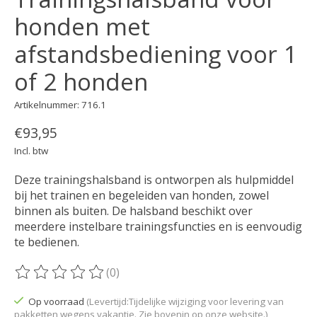
honden met
afstandsbediening voor 1
of 2 honden
Artikelnummer: 716.1
€93,95
Incl. btw
Deze trainingshalsband is ontworpen als hulpmiddel
bij het trainen en begeleiden van honden, zowel
binnen als buiten. De halsband beschikt over
meerdere instelbare trainingsfuncties en is eenvoudig
te bedienen.
(0)
De beoordeling van dit product is
0
van de 5
Op voorraad
(Levertijd:Tijdelijke wijziging voor levering van
pakketten wegens vakantie. Zie bovenin op onze website.)