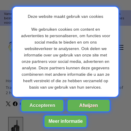
Vanwege vakantie worden er op moment geen pakketjes verstuurd. Alles
bestellingen vanaf 09-07-2026 word op 10-08-2026 verzonden. Onze excuses
voor het ongemak. Bedankt voor u begrip.
Verlanglijst
Winkelwa
Home
/
Trainingshalsband voor honden met afstandsbediening voor 1 of
2 honden
Product image slideshow Items