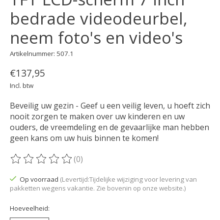
bedrade videodeurbel,
neem foto's en video's
Artikelnummer: 507.1
€137,95
Incl. btw
Beveilig uw gezin - Geef u een veilig leven, u hoeft zich
nooit zorgen te maken over uw kinderen en uw
ouders, de vreemdeling en de gevaarlijke man hebben
geen kans om uw huis binnen te komen!
(0)
De beoordeling van dit product is
0
van de 5
Op voorraad
(Levertijd:Tijdelijke wijziging voor levering van
pakketten wegens vakantie. Zie bovenin op onze website.)
Hoeveelheid: