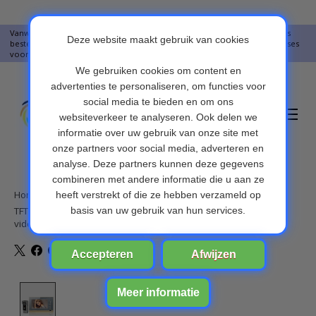
Vanwege vakantie worden er op moment geen pakketjes verstuurd. Alles
bestellingen vanaf 09-07-2026 word op 10-08-2026 verzonden. Onze excuses
voor het ongemak. Bedankt voor u begrip.
Verlanglijst
Winkelwa
Home
/
TFT LCD-scherm 7 inch bedrade videodeurbel, neem foto's en
video's
Product image slideshow Items