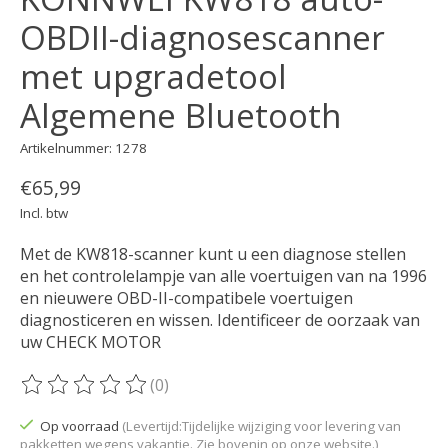
OBDII-diagnosescanner
met upgradetool
Algemene Bluetooth
Artikelnummer: 1278
€65,99
Incl. btw
Met de KW818-scanner kunt u een diagnose stellen
en het controlelampje van alle voertuigen van na 1996
en nieuwere OBD-II-compatibele voertuigen
diagnosticeren en wissen. Identificeer de oorzaak van
uw CHECK MOTOR
(0)
De beoordeling van dit product is
0
van de 5
Op voorraad
(Levertijd:Tijdelijke wijziging voor levering van
pakketten wegens vakantie. Zie bovenin op onze website.)