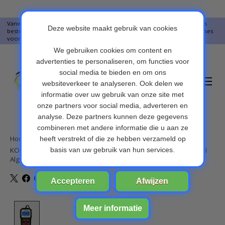
Vanwege vakantie worden er op moment geen pakketjes verstuurd. Alles
bestellingen vanaf 09-07-2026 word op 10-08-2026 verzonden. Onze excuses
voor het ongemak. Bedankt voor u begrip.
Verlanglijst
Winkelwa
Home
/
KONNWEI KW818 auto-OBDII-diagnosescanner met upgradetool
Algemene Bluetooth
Product image slideshow Items