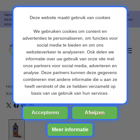
Vanwege vakantie worden er op moment geen pakketjes verstuurd. Alles
bestellingen vanaf 09-07-2026 word op 10-08-2026 verzonden. Onze excuses
voor het ongemak. Bedankt voor u begrip.
Verlanglijst
Winkelwa
Home
/
Konnwei KW480 Full System Diagnostische Scanner voor BMW
Product image slideshow Items