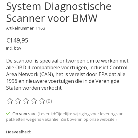
System Diagnostische
Scanner voor BMW
Artikelnummer: 1163
€149,95
Incl. btw
De scantool is speciaal ontworpen om te werken met
alle OBD ll-compatibele voertuigen, inclusief Control
Area Network (CAN), het is vereist door EPA dat alle
1996 en nieuwere voertuigen die in de Verenigde
Staten worden verkocht
(0)
De beoordeling van dit product is
0
van de 5
Op voorraad
(Levertijd:Tijdelijke wijziging voor levering van
pakketten wegens vakantie. Zie bovenin op onze website.)
Hoeveelheid: