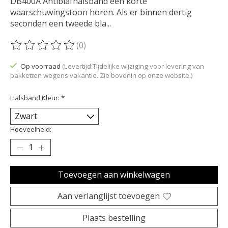
DB400A Antiblafhalsband een korte
waarschuwingstoon horen. Als er binnen dertig
seconden een tweede bla...
(0)
De beoordeling van dit product is
0
van de 5
Op voorraad
(Levertijd:Tijdelijke wijziging voor levering van
pakketten wegens vakantie. Zie bovenin op onze website.)
Halsband Kleur:
*
Hoeveelheid:
Toevoegen aan winkelwagen
Aan verlanglijst toevoegen
Plaats bestelling