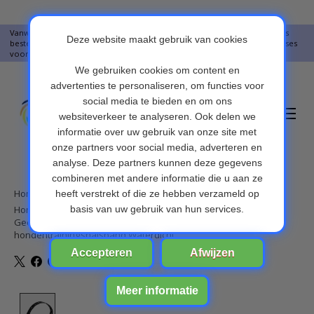
Vanwege vakantie worden er op moment geen pakketjes verstuurd. Alles
bestellingen vanaf 09-07-2026 word op 10-08-2026 verzonden. Onze excuses
voor het ongemak. Bedankt voor u begrip.
Verlanglijst
Winkelwa
Home
/
Hondenschorshalsband Anti-blafhalsband Geluid en schokken
Geen afstandsbediening nodig Geen blafcontrole Oplaadbare
hondentrainingshalsband Waterdicht
Product image slideshow Items