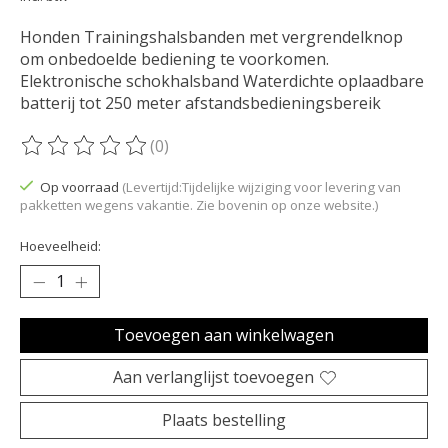
Honden Trainingshalsbanden met vergrendelknop
om onbedoelde bediening te voorkomen.
Elektronische schokhalsband Waterdichte oplaadbare
batterij tot 250 meter afstandsbedieningsbereik
(0)
De beoordeling van dit product is
0
van de 5
Op voorraad
(Levertijd:Tijdelijke wijziging voor levering van
pakketten wegens vakantie. Zie bovenin op onze website.)
Hoeveelheid:
Toevoegen aan winkelwagen
Aan verlanglijst toevoegen
Plaats bestelling