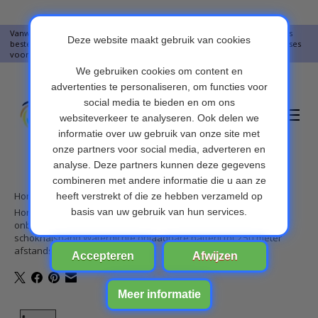
Vanwege vakantie worden er op moment geen pakketjes verstuurd. Alles
bestellingen vanaf 09-07-2026 word op 10-08-2026 verzonden. Onze excuses
voor het ongemak. Bedankt voor u begrip.
Verlanglijst
Winkelwa
Home
/
Honden Trainingshalsbanden met vergrendelknop om
onbedoelde bediening te voorkomen. Elektronische
schokhalsband Waterdichte oplaadbare batterij tot 250 meter
afstandsbedieningsbereik
Product image slideshow Items