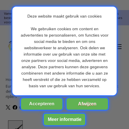
Vanwege vakantie worden er op moment geen pakketjes verstuurd. Alles
bestellingen vanaf 09-07-2026 word op 10-08-2026 verzonden. Onze excuses
voor het ongemak. Bedankt voor u begrip.
Verlanglijst
Winkelwa
Home
/
EuroFone S6 Plus Intercom voor helm, motoraccessoires, muziek
delen, full duplex, 6 rij-ders, 2000 meter intercomheadset voor
rijders
Product image slideshow Items