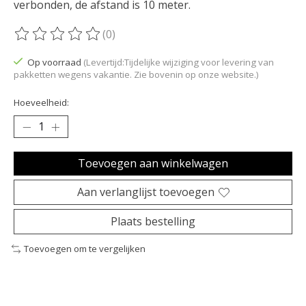
verbonden, de afstand is 10 meter.
(0)
De beoordeling van dit product is
0
van de 5
Op voorraad
(Levertijd:Tijdelijke wijziging voor levering van
pakketten wegens vakantie. Zie bovenin op onze website.)
Hoeveelheid:
Toevoegen aan winkelwagen
Aan verlanglijst toevoegen
Plaats bestelling
Toevoegen om te vergelijken