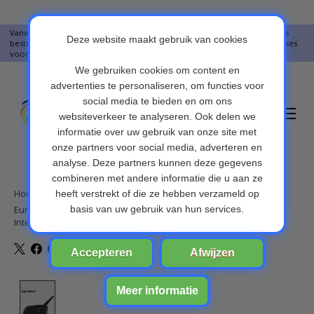
Vanwege vakantie worden er op moment geen pakketjes verstuurd. Alles
bestellingen vanaf 09-07-2026 word op 10-08-2026 verzonden. Onze excuses
voor het ongemak. Bedankt voor u begrip.
Verlanglijst
Winkelwa
Home
/
Eurofone 6 Riders 1200M BT Bluetooth Interphone Motorhelm
Intercom
Product image slideshow Items