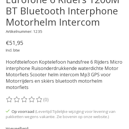
BT Bluetooth Interphone
Motorhelm Intercom
Artikelnummer: 1235
€51,95
Incl. btw
Hoofdtelefoon Koptelefoon handsfree 6 Rijders Micro
interphone Ruisonderdrukkende waterdichte Motor
Motorfiets Scooter helm intercom Mp3 GPS voor
Motorrijders en skiërs bluetooth motorhelm
motorfiets
(0)
De beoordeling van dit product is
0
van de 5
Op voorraad
(Levertijd:Tijdelijke wijziging voor levering van
pakketten wegens vakantie. Zie bovenin op onze website.)
Hoeveelheid: