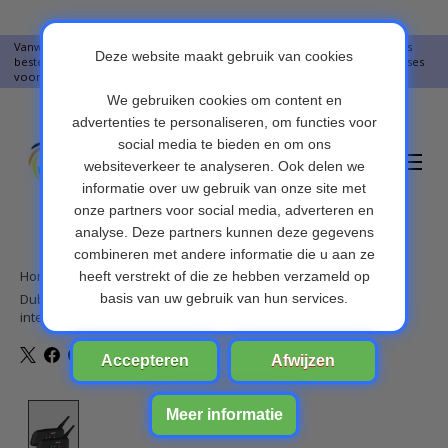
Vanwege vakantie worden er op moment geen pakketjes verstuurd. Alles
bestellingen vanaf 09-07-2026 word op 10-08-2026 verzonden. Onze excuses
voor het ongemak. Bedankt voor u begrip.
Verlanglijst
Winkelwa
Home
/
Dubbele set EJEAS Waterproof V6 pro full duplex bluetooth helm
intercom headset interphone voor motorfiets
Product image slideshow Items