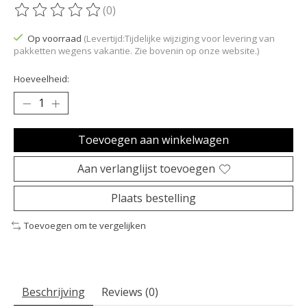
(0)
De beoordeling van dit product is
0
van de 5
Op voorraad
(Levertijd:Tijdelijke wijziging voor levering van
pakketten wegens vakantie. Zie bovenin op onze website.)
Hoeveelheid:
Toevoegen aan winkelwagen
Aan verlanglijst toevoegen
Plaats bestelling
Toevoegen om te vergelijken
Beschrijving
Reviews (0)