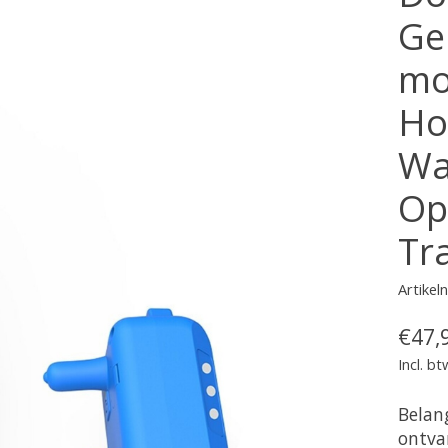
Gel
mo
Ho
Wa
Op
Tr
Artike
€47,
Incl. bt
Belan
ontva