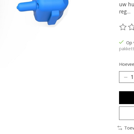
uw hu
reg...
De be
Op 
pakkett
Hoeveel
Toev