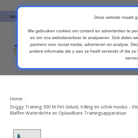
Vanwege vakantie worden er op moment geen pakketjes verstuurd. Alles 
Auto's & Accesso
Endoscopen
Fi
Home
/
Doggy Training 300 M Pet Geluid, trilling en schok modus - E
Blaffen Waterdichte en Oplaadbare Trainingsapparatuur
Product image slideshow Items