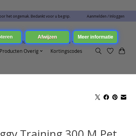
oor het ongemak. Bedankt voor u begrip.
Aanmelden / Inloggen
ren Toebehoren
Elektronica
Producten Overig
Kortingscodes
ggy Training 300 M Pet