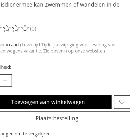
isdier ermee kan zwemmen of wandelen in de
(0)
oordeling van dit product is
0
van de 5
voorraad
(Levertijd:Tijdelijke wijziging voor levering van
en wegens vakantie. Zie bovenin op onze website.)
heid:
Toevoegen aan winkelwagen
Plaats bestelling
oegen om te vergelijken