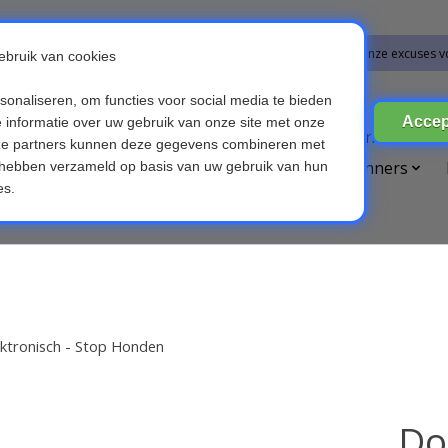
bestellingen vanaf 09-07-2026 word op 10-08-2026 verzonden. Onze excuses v
ires
Broedmachines
Computer & Telefoon
Die
etsverlichting
Kinderen & Baby's
OBD scanners
Voice recorders
lektronisch - Stop Honden
Do