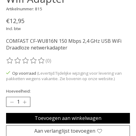
Artikelnummer: 815
€12,95
Incl. btw
COMFAST CF-WU816N 150 Mbps 2,4 GHz USB WiFi
Draadloze netwerkadapter
(0)
De beoordeling van dit product is
0
van de 5
Op voorraad
(Levertijd:Tijdelijke wijziging voor levering van
pakketten wegens vakantie. Zie bovenin op onze website.)
Hoeveelheid:
Toevoegen aan winkelwagen
Aan verlanglijst toevoegen