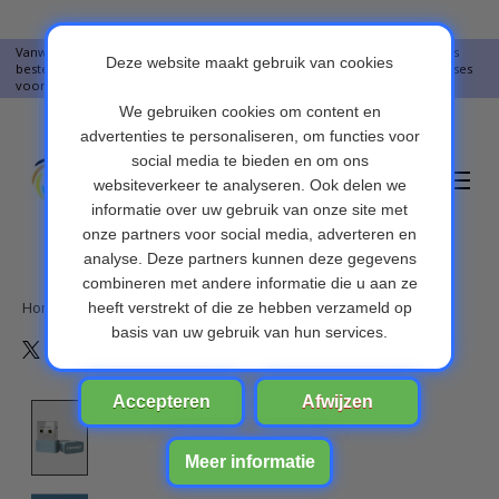
Vanwege vakantie worden er op moment geen pakketjes verstuurd. Alles
bestellingen vanaf 09-07-2026 word op 10-08-2026 verzonden. Onze excuses
voor het ongemak. Bedankt voor u begrip.
Verlanglijst
Winkelwa
Home
/
COMFAST CF-WU816N Wifi Adapter
Product image slideshow Items