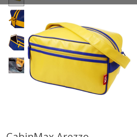
CabinMax Arezzo–