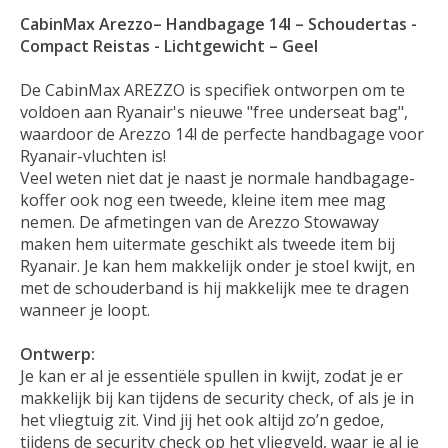
CabinMax Arezzo– Handbagage 14l – Schoudertas -
Compact Reistas - Lichtgewicht – Geel
De CabinMax AREZZO is specifiek ontworpen om te
voldoen aan Ryanair's nieuwe "free underseat bag",
waardoor de Arezzo 14l de perfecte handbagage voor
Ryanair-vluchten is!
Veel weten niet dat je naast je normale handbagage-
koffer ook nog een tweede, kleine item mee mag
nemen. De afmetingen van de Arezzo Stowaway
maken hem uitermate geschikt als tweede item bij
Ryanair. Je kan hem makkelijk onder je stoel kwijt, en
met de schouderband is hij makkelijk mee te dragen
wanneer je loopt.
Ontwerp:
Je kan er al je essentiële spullen in kwijt, zodat je er
makkelijk bij kan tijdens de security check, of als je in
het vliegtuig zit. Vind jij het ook altijd zo’n gedoe,
tijdens de security check op het vliegveld, waar je al je