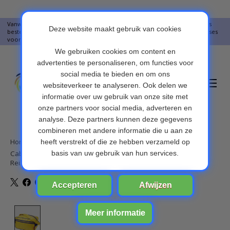
Vanwege vakantie worden er op moment geen pakketjes verstuurd. Alles
bestellingen vanaf 09-07-2026 word op 10-08-2026 verzonden. Onze excuses
voor het ongemak. Bedankt voor u begrip.
Verlanglijst
Winkelwa
Home
/
CabinMax Arezzo– Handbagage 14l – Schoudertas - Compact
Reistas - Lichtgewicht – Geel
Product image slideshow Items