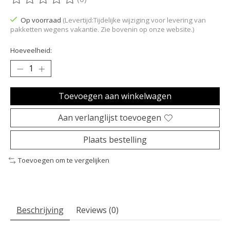
De beoordeling van dit product is
0
van de 5
Op voorraad
(Levertijd:Tijdelijke wijziging voor levering van
pakketten wegens vakantie. Zie bovenin op onze website.)
Hoeveelheid:
Toevoegen aan winkelwagen
Aan verlanglijst toevoegen
Plaats bestelling
Toevoegen om te vergelijken
Beschrijving
Reviews (0)