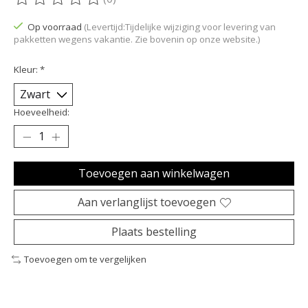
De beoordeling van dit product is
0
van de 5
Op voorraad
(Levertijd:Tijdelijke wijziging voor levering van
pakketten wegens vakantie. Zie bovenin op onze website.)
Kleur:
*
Hoeveelheid:
Toevoegen aan winkelwagen
Aan verlanglijst toevoegen
Plaats bestelling
Toevoegen om te vergelijken