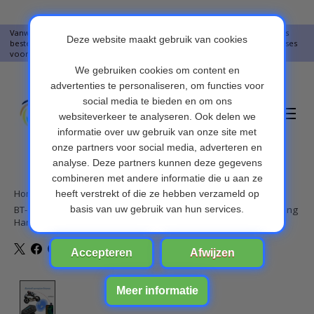
Vanwege vakantie worden er op moment geen pakketjes verstuurd. Alles
bestellingen vanaf 09-07-2026 word op 10-08-2026 verzonden. Onze excuses
voor het ongemak. Bedankt voor u begrip.
Verlanglijst
Winkelwa
Home
/
BT-12 draadloze headset motorhelm Luidsprekers Ondersteuning
Handsfree bellen voor antwoorden
Product image slideshow Items