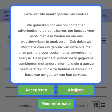
Vanwege vakantie worden er op moment geen pakketjes verstuurd. Alles
bestellingen vanaf 09-07-2026 word op 10-08-2026 verzonden. Onze excuses
voor het ongemak. Bedankt voor u begrip.
Verlanglijst
Winkelwa
Home
/
Merken
/
Teleheer
Filters weergeven
1 producten
Sorteren op
Meest bekeken