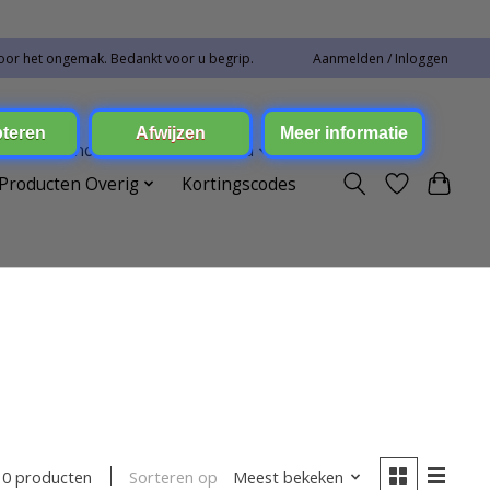
oor het ongemak. Bedankt voor u begrip.
Aanmelden / Inloggen
ren Toebehoren
Elektronica
Producten Overig
Kortingscodes
Sorteren op
Meest bekeken
0 producten