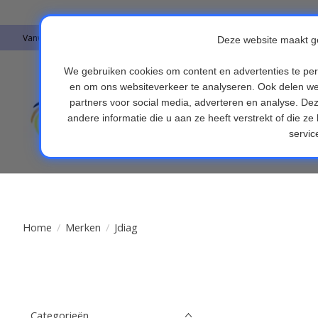
Vanwege vakantie worden er op moment geen pakketjes verstuurd. Alles 
Auto's & Accesso
Endoscopen
Fi
Home
/
Merken
/
Jdiag
Categorieën