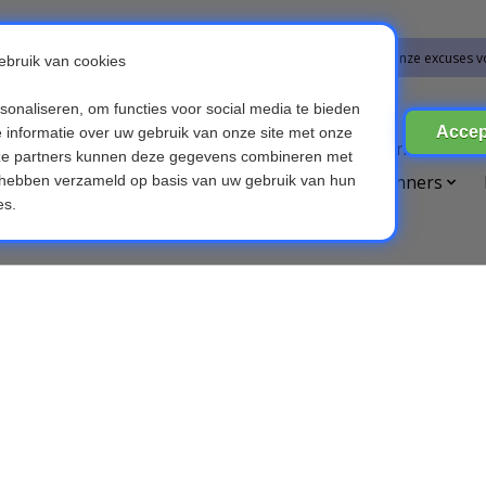
bestellingen vanaf 09-07-2026 word op 10-08-2026 verzonden. Onze excuses v
ires
Broedmachines
Computer & Telefoon
Die
etsverlichting
Kinderen & Baby's
OBD scanners
Voice recorders