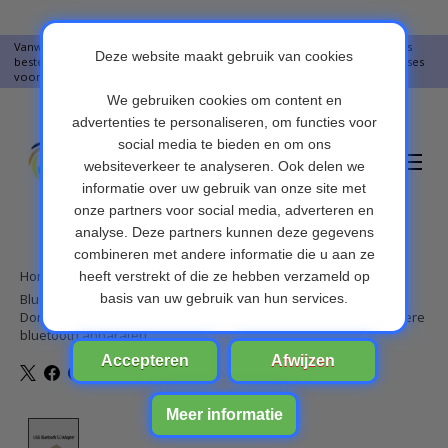
Vanwege vakantie worden er op moment geen pakketjes verstuurd. Alles
bestellingen vanaf 09-07-2026 word op 10-08-2026 verzonden. Onze excuses
voor het ongemak. Bedankt voor u begrip.
Verlanglijst
Winkelwa
Home
/
Bluetooth CSR 5.0 Dongle - Mini Bluetooth 5.0 USB Adapter –
Dongle - Bluetooth adapter - draadloze dongle - verbind meerdere
bluetooth apparaten
Product image slideshow Items