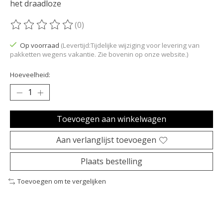
het draadloze
(0)
De beoordeling van dit product is
0
van de 5
Op voorraad
(Levertijd:Tijdelijke wijziging voor levering van
pakketten wegens vakantie. Zie bovenin op onze website.)
Hoeveelheid:
Toevoegen aan winkelwagen
Aan verlanglijst toevoegen
Plaats bestelling
Toevoegen om te vergelijken