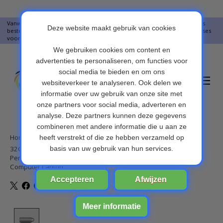
Vanwege vakantie worden er op moment geen pakketjes verstuurd. Alles
bestellingen vanaf 09-07-2026 word op 10-08-2026 verzonden. Onze excuses
voor het ongemak. Bedankt voor u begrip.
Verlanglijst
Winkelwa
Home
/
32GB Aluminium Mini USB High Speed Memory Card Auto U Disk
Pen Drive Flash Stabiele Snelle Transmissie Voor Auto Pc
Computer Laptop
Product image slideshow Items