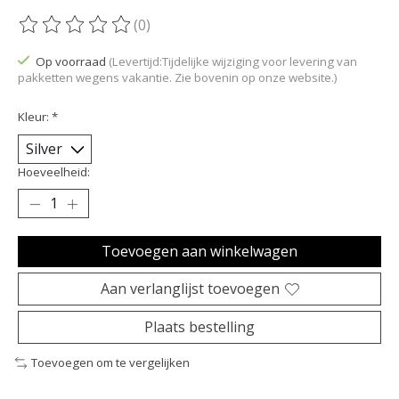
(0)
De beoordeling van dit product is
0
van de 5
Op voorraad
(Levertijd:Tijdelijke wijziging voor levering van
pakketten wegens vakantie. Zie bovenin op onze website.)
Kleur:
*
Hoeveelheid:
Toevoegen aan winkelwagen
Aan verlanglijst toevoegen
Plaats bestelling
Toevoegen om te vergelijken